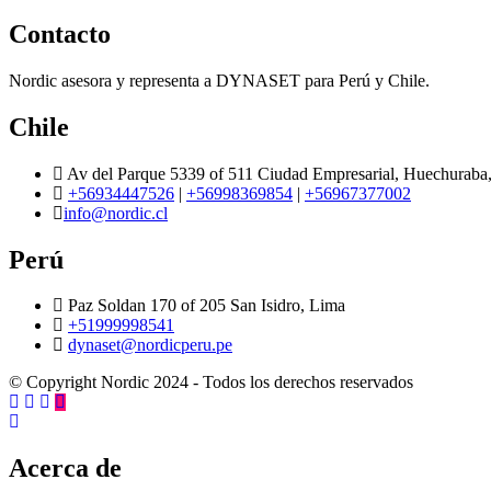
Contacto
Nordic asesora y representa a DYNASET para Perú y Chile.
Chile
Av del Parque 5339 of 511 Ciudad Empresarial, Huechuraba,
+56934447526
|
+56998369854
|
+56967377002
info@nordic.cl
Perú
Paz Soldan 170 of 205 San Isidro, Lima
+51999998541
dynaset@nordicperu.pe
© Copyright Nordic 2024 - Todos los derechos reservados
Acerca de