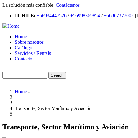
Skip
La solución más confiable,
Contáctenos
to
CHILE:
+56934447526
/
+56998369854
/
+56967377002
|
main
content
Home
Sobre nosotros
Main
Catálogo
navigation
Servicios / Rentals
Contacto
Search
Home
-
-
Breadcrumb
Transporte, Sector Marítimo y Aviación
Transporte, Sector Marítimo y Aviación